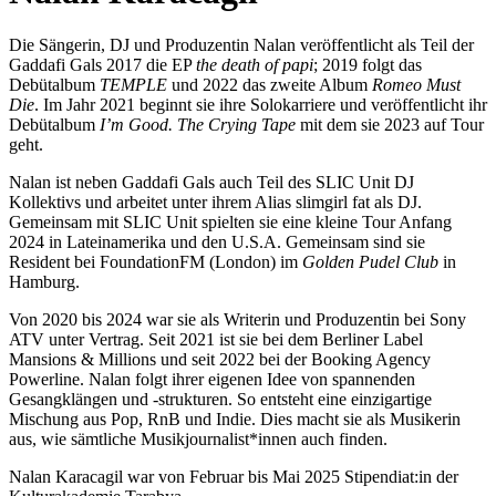
Die Sängerin, DJ und Produzentin Nalan veröffentlicht als Teil der
Gaddafi Gals 2017 die EP
the death of papi
; 2019 folgt das
Debütalbum
TEMPLE
und 2022 das zweite Album
Romeo Must
Die
. Im Jahr 2021 beginnt sie ihre Solokarriere und veröffentlicht ihr
Debütalbum
I’m Good. The
Crying Tape
mit dem sie 2023 auf Tour
geht.
Nalan ist neben Gaddafi Gals auch Teil des SLIC Unit DJ
Kollektivs und arbeitet unter ihrem Alias slimgirl fat als DJ.
Gemeinsam mit SLIC Unit spielten sie eine kleine Tour Anfang
2024 in Lateinamerika und den U.S.A. Gemeinsam sind sie
Resident bei FoundationFM (London) im
Golden Pudel Club
in
Hamburg.
Von 2020 bis 2024 war sie als Writerin und Produzentin bei Sony
ATV unter Vertrag. Seit 2021 ist sie bei dem Berliner Label
Mansions & Millions und seit 2022 bei der Booking Agency
Powerline. Nalan folgt ihrer eigenen Idee von spannenden
Gesangklängen und -strukturen. So entsteht eine einzigartige
Mischung aus Pop, RnB und Indie. Dies macht sie als Musikerin
aus, wie sämtliche Musikjournalist*innen auch finden.
Nalan Karacagil war von Februar bis Mai 2025 Stipendiat:in der