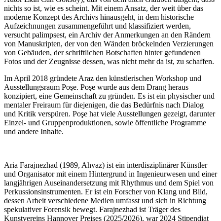
nichts so ist, wie es scheint. Mit einem Ansatz, der weit über das
moderne Konzept des Archivs hinausgeht, in dem historische
Aufzeichnungen zusammengeführt und klassifiziert werden,
versucht palimpsest, ein Archiv der Anmerkungen an den Rändern
von Manuskripten, der von den Wänden bröckelnden Verzierungen
von Gebäuden, der schriftlichen Botschaften hinter gefundenen
Fotos und der Zeugnisse dessen, was nicht mehr da ist, zu schaffen.
Im April 2018 gründete Araz den künstlerischen Workshop und
Ausstellungsraum Poşe. Poşe wurde aus dem Drang heraus
konzipiert, eine Gemeinschaft zu gründen. Es ist ein physischer und
mentaler Freiraum für diejenigen, die das Bedürfnis nach Dialog
und Kritik verspüren. Poşe hat viele Ausstellungen gezeigt, darunter
Einzel- und Gruppenproduktionen, sowie öffentliche Programme
und andere Inhalte.
Aria Farajnezhad (1989, Ahvaz) ist ein interdisziplinärer Künstler
und Organisator mit einem Hintergrund in Ingenieurwesen und einer
langjährigen Auseinandersetzung mit Rhythmus und dem Spiel von
Perkussionsinstrumenten. Er ist ein Forscher von Klang und Bild,
dessen Arbeit verschiedene Medien umfasst und sich in Richtung
spekulativer Forensik bewegt. Farajnezhad ist Träger des
Kunstvereins Hannover Preises (2025/2026), war 2024 Stipendiat