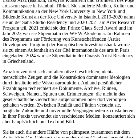
Larissa Araz (Istanbul, 1990) ist Künstlerin und Gründerin des Poşe
artist-run space in Istanbul, Türkei. Sie studierte Medien, Kultur und
Kommunikation an der New York University in New York und
Bildende Kunst an der Koç University in Istanbul. 2019-2020 nahm
sie an der Saha Studio Residency und 2020-2021 am Arter Research
Program teil. 2021 erhielt sie den Prince Claus Seed Award und im
Jahr 2023 war sie Stipendiatin der WHW Akademija. Im Rahmen
des Programms zur Förderung von Kunstschaffenden (Artist
Development Program) der Europäischen Investitionsbank wurde
sie zu einem Aufenthalt an der Cité internationale des arts in Paris
eingeladen. 2024 war sie Stipendiat:in der Onassis Artist Residency
in Griechenland.
Araz konzentriert sich auf alternative Geschichten, nicht-
menschliche Zeugen und die Konstruktion dominanter Ideologien
durch institutionelle Wissensproduktion. Anhand persönlicher
Erzählungen recherchiert sie Dokumente, Archive, Ruinen,
Schweigen, Namen, Spuren und Erinnerungen, die nicht in das
gesellschaftliche Gedächtnis aufgenommen oder dort verborgen
gehalten werden. Zwischen Realität und Fiktion versucht sie,
mögliche Zukünfte und unverhüllte Vergangenheiten zu diskutieren.
In ihrer Praxis verwendet sie verschiedene Medien, konzentriert sich
aber hauptsächlich auf Text und Bild.
Sie ist auch die andere Hälfte von palimpsest (zusammen mit dem
Autor Ekin Can Göksoy), das von dem alten Glauben ausgeht, dass