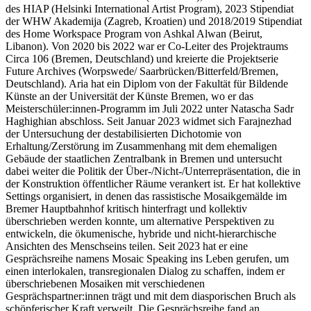
des HIAP (Helsinki International Artist Program), 2023 Stipendiat
der WHW Akademija (Zagreb, Kroatien) und 2018/2019 Stipendiat
des Home Workspace Program von Ashkal Alwan (Beirut,
Libanon). Von 2020 bis 2022 war er Co-Leiter des Projektraums
Circa 106 (Bremen, Deutschland) und kreierte die Projektserie
Future Archives (Worpswede/ Saarbrücken/Bitterfeld/Bremen,
Deutschland). Aria hat ein Diplom von der Fakultät für Bildende
Künste an der Universität der Künste Bremen, wo er das
Meisterschüler:innen-Programm im Juli 2022 unter Natascha Sadr
Haghighian abschloss. Seit Januar 2023 widmet sich Farajnezhad
der Untersuchung der destabilisierten Dichotomie von
Erhaltung/Zerstörung im Zusammenhang mit dem ehemaligen
Gebäude der staatlichen Zentralbank in Bremen und untersucht
dabei weiter die Politik der Über-/Nicht-/Unterrepräsentation, die in
der Konstruktion öffentlicher Räume verankert ist. Er hat kollektive
Settings organisiert, in denen das rassistische Mosaikgemälde im
Bremer Hauptbahnhof kritisch hinterfragt und kollektiv
überschrieben werden konnte, um alternative Perspektiven zu
entwickeln, die ökumenische, hybride und nicht-hierarchische
Ansichten des Menschseins teilen. Seit 2023 hat er eine
Gesprächsreihe namens Mosaic Speaking ins Leben gerufen, um
einen interlokalen, transregionalen Dialog zu schaffen, indem er
überschriebenen Mosaiken mit verschiedenen
Gesprächspartner:innen trägt und mit dem diasporischen Bruch als
schöpferischer Kraft verweilt. Die Gesprächsreihe fand an