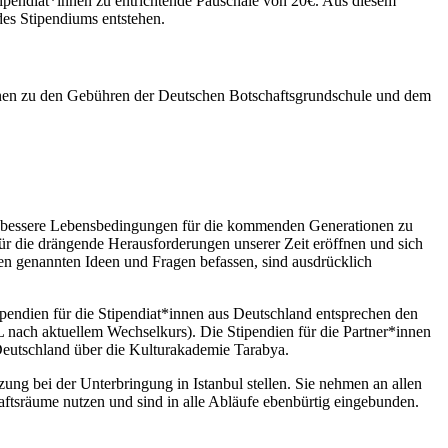
pendiat*innen zu entrichtende Pauschale von 20€. Aus diesem
des Stipendiums entstehen.
tionen zu den Gebühren der Deutschen Botschaftsgrundschule und dem
g, bessere Lebensbedingungen für die kommenden Generationen zu
 für die drängende Herausforderungen unserer Zeit eröffnen und sich
ben genannten Ideen und Fragen befassen, sind ausdrücklich
pendien für die Stipendiat*innen aus Deutschland entsprechen den
L nach aktuellem Wechselkurs). Die Stipendien für die Partner*innen
Deutschland über die Kulturakademie Tarabya.
ng bei der Unterbringung in Istanbul stellen. Sie nehmen an allen
aftsräume nutzen und sind in alle Abläufe ebenbürtig eingebunden.