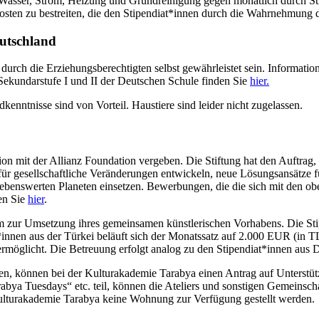
asser, Strom, Heizung und Grundreinigung gegen monatlich durch Sti
osten zu bestreiten, die den Stipendiat*innen durch die Wahrnehmung 
utschland
 durch die Erziehungsberechtigten selbst gewährleistet sein. Informa
 Sekundarstufe I und II der Deutschen Schule finden Sie
hier.
nntnisse sind von Vorteil. Haustiere sind leider nicht zugelassen.
ion mit der Allianz Foundation vergeben. Die Stiftung hat den Auftra
en für gesellschaftliche Veränderungen entwickeln, neue Lösungsansätze
s lebenswerten Planeten einsetzen. Bewerbungen, die die sich mit den o
en Sie
hier
.
m zur Umsetzung ihres gemeinsamen künstlerischen Vorhabens. Die Sti
*innen aus der Türkei beläuft sich der Monatssatz auf 2.000 EUR (in T
ermöglicht. Die Betreuung erfolgt analog zu den Stipendiat*innen aus 
n, können bei der Kulturakademie Tarabya einen Antrag auf Unterstützu
abya Tuesdays“ etc. teil, können die Ateliers und sonstigen Gemeinsch
ulturakademie Tarabya keine Wohnung zur Verfügung gestellt werden.