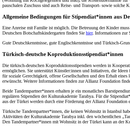
(Wohnung mit Kochgelegenheit und Bad), die Kostenübernahme für W
pauschalen Zuschuss sind auch Reise- und Transport- sowie solche K
Allgemeine Bedingungen für Stipendiat*innen aus De
Eine Anreise mit Familie ist möglich. Die Betreuung der Kinder muss
Deutschen Botschaftskindergarten finden Sie
hier
. Informationen zur
Gute Deutschkenntnisse, gute Englischkenntnisse und Türkisch-Grundke
Türkisch-deutsche Koproduktionsstipendiat*innen
Die türkisch-deutschen Koproduktionsstipendien werden in Kooperat
ermöglichen. Sie unterstützt Künstler:innen und Initiativen, die Ide
für soziale Gerechtigkeit, offene Gesellschaften und den Erhalt eine
erwünscht. Weitere Informationen finden zur Allianz Foundation find
Beide Tandempartner*innen erhalten je ein monatliches Barstipendiu
regulären Stipendien der Kulturakademie Tarabya. Für die Stipendiat
aus der Türkei werden durch eine Förderung der Allianz Foundation 
Türkische Tandempartner*innen, die keinen Wohnsitz in Istanbul habe
Aktivitäten der Kulturakademie Tarabya inkl. den wöchentlichen „Tar
Den Tandempartner*innen mit Wohnsitz in der Türkei kann an der K