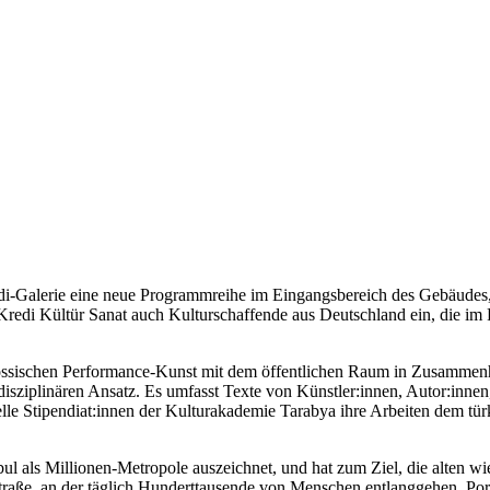
-Galerie eine neue Programmreihe im Eingangsbereich des Gebäudes, dem
 Kredi Kültür Sanat auch Kulturschaffende aus Deutschland ein, die i
nössischen Performance-Kunst mit dem öffentlichen Raum in Zusammenh
tidisziplinären Ansatz. Es umfasst Texte von Künstler:innen, Autor:inne
lle Stipendiat:innen der Kulturakademie Tarabya ihre Arbeiten dem tü
ul als Millionen-Metropole auszeichnet, und hat zum Ziel, die alten w
l-Straße, an der täglich Hunderttausende von Menschen entlanggehen. P