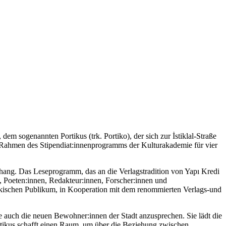
 sogenannten Portikus (trk. Portiko), der sich zur İstiklal-Straße
m Rahmen des Stipendiat:innenprogramms der Kulturakademie für vier
ang. Das Leseprogramm, das an die Verlagstradition von Yapı Kredi
n, Poeten:innen, Redakteur:innen, Forscher:innen und
rkischen Publikum, in Kooperation mit dem renommierten Verlags-und
ie auch die neuen Bewohner:innen der Stadt anzusprechen. Sie lädt die
ortikus schafft einen Raum, um über die Beziehung zwischen