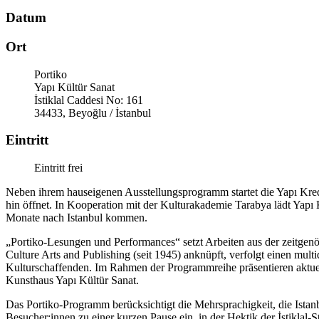
Datum
Ort
Portiko
Yapı Kültür Sanat
İstiklal Caddesi No: 161
34433, Beyoğlu / İstanbul
Eintritt
Eintritt frei
Neben ihrem hauseigenen Ausstellungsprogramm startet die Yapı Kredi
hin öffnet. In Kooperation mit der Kulturakademie Tarabya lädt Yapı
Monate nach Istanbul kommen.
„Portiko-Lesungen und Performances“ setzt Arbeiten aus der zeitge
Culture Arts and Publishing (seit 1945) anknüpft, verfolgt einen mul
Kulturschaffenden. Im Rahmen der Programmreihe präsentieren aktue
Kunsthaus Yapı Kültür Sanat.
Das Portiko-Programm berücksichtigt die Mehrsprachigkeit, die Istanb
Besucher:innen zu einer kurzen Pause ein, in der Hektik der İstikla