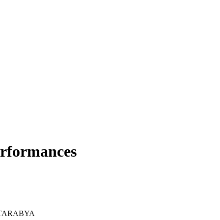
formances
 TARABYA