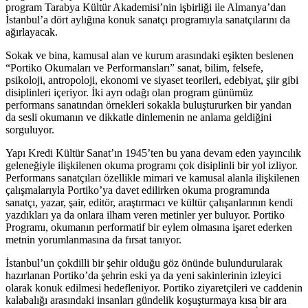
program Tarabya Kültür Akademisi’nin işbirliği ile Almanya’dan
İstanbul’a dört aylığına konuk sanatçı programıyla sanatçılarını da
ağırlayacak.
Sokak ve bina, kamusal alan ve kurum arasındaki eşikten beslenen
“Portiko Okumaları ve Performansları” sanat, bilim, felsefe,
psikoloji, antropoloji, ekonomi ve siyaset teorileri, edebiyat, şiir gibi
disiplinleri içeriyor. İki ayrı odağı olan program günümüz
performans sanatından örnekleri sokakla buluştururken bir yandan
da sesli okumanın ve dikkatle dinlemenin ne anlama geldiğini
sorguluyor.
Yapı Kredi Kültür Sanat’ın 1945’ten bu yana devam eden yayıncılık
geleneğiyle ilişkilenen okuma programı çok disiplinli bir yol izliyor.
Performans sanatçıları özellikle mimari ve kamusal alanla ilişkilenen
çalışmalarıyla Portiko’ya davet edilirken okuma programında
sanatçı, yazar, şair, editör, araştırmacı ve kültür çalışanlarının kendi
yazdıkları ya da onlara ilham veren metinler yer buluyor. Portiko
Programı, okumanın performatif bir eylem olmasına işaret ederken
metnin yorumlanmasına da fırsat tanıyor.
İstanbul’un çokdilli bir şehir olduğu göz önünde bulundurularak
hazırlanan Portiko’da şehrin eski ya da yeni sakinlerinin izleyici
olarak konuk edilmesi hedefleniyor. Portiko ziyaretçileri ve caddenin
kalabalığı arasındaki insanları gündelik koşuşturmaya kısa bir ara