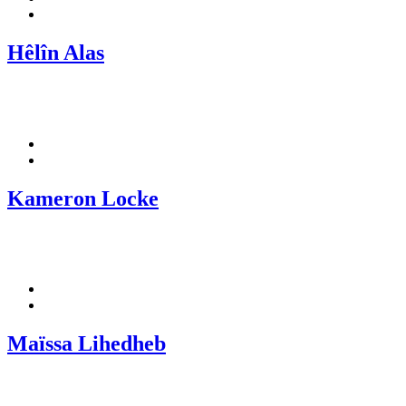
Hêlîn Alas
Kameron Locke
Maïssa Lihedheb