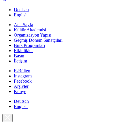
Deutsch
English
Ana Sayfa
Kültür Akademisi
Organizasyon Yapısı
Geçmiş Dönem Sanatçıları
Burs Programları
Etkinlikler
Basın
İletişim
E-Bülten
Instagram
Facebook
Arşivler
Künye
Deutsch
English