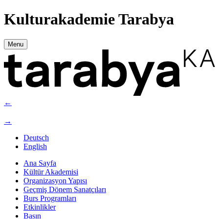
Kulturakademie Tarabya
Menu
←
→
Deutsch
English
Ana Sayfa
Kültür Akademisi
Organizasyon Yapısı
Geçmiş Dönem Sanatçıları
Burs Programları
Etkinlikler
Basın