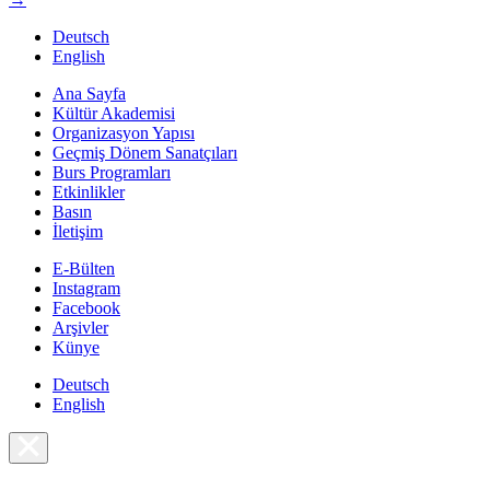
Deutsch
English
Ana Sayfa
Kültür Akademisi
Organizasyon Yapısı
Geçmiş Dönem Sanatçıları
Burs Programları
Etkinlikler
Basın
İletişim
E-Bülten
Instagram
Facebook
Arşivler
Künye
Deutsch
English