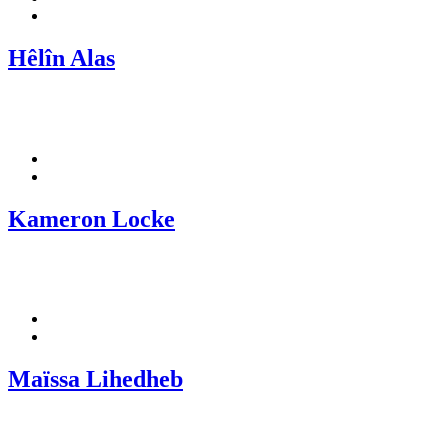
Hêlîn Alas
Kameron Locke
Maïssa Lihedheb