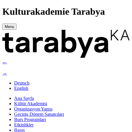
Kulturakademie Tarabya
Menu
←
→
Deutsch
English
Ana Sayfa
Kültür Akademisi
Organizasyon Yapısı
Geçmiş Dönem Sanatçıları
Burs Programları
Etkinlikler
Basın