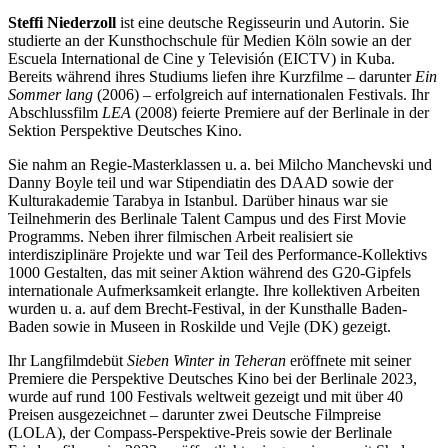
Steffi Niederzoll
ist eine deutsche Regisseurin und Autorin. Sie
studierte an der Kunsthochschule für Medien Köln sowie an der
Escuela International de Cine y Televisión (EICTV) in Kuba.
Bereits während ihres Studiums liefen ihre Kurzfilme – darunter
Ein
Sommer lang
(2006) – erfolgreich auf internationalen Festivals. Ihr
Abschlussfilm
LEA
(2008) feierte Premiere auf der Berlinale in der
Sektion Perspektive Deutsches Kino.
Sie nahm an Regie-Masterklassen u. a. bei Milcho Manchevski und
Danny Boyle teil und war Stipendiatin des DAAD sowie der
Kulturakademie Tarabya in Istanbul. Darüber hinaus war sie
Teilnehmerin des Berlinale Talent Campus und des First Movie
Programms. Neben ihrer filmischen Arbeit realisiert sie
interdisziplinäre Projekte und war Teil des Performance-Kollektivs
1000 Gestalten, das mit seiner Aktion während des G20-Gipfels
internationale Aufmerksamkeit erlangte. Ihre kollektiven Arbeiten
wurden u. a. auf dem Brecht-Festival, in der Kunsthalle Baden-
Baden sowie in Museen in Roskilde und Vejle (DK) gezeigt.
Ihr Langfilmdebüt
Sieben Winter in Teheran
eröffnete mit seiner
Premiere die Perspektive Deutsches Kino bei der Berlinale 2023,
wurde auf rund 100 Festivals weltweit gezeigt und mit über 40
Preisen ausgezeichnet – darunter zwei Deutsche Filmpreise
(LOLA), der Compass-Perspektive-Preis sowie der Berlinale