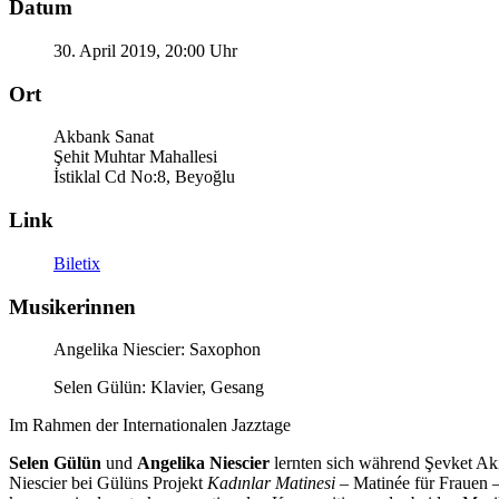
Datum
30. April 2019, 20:00 Uhr
Ort
Akbank Sanat
Şehit Muhtar Mahallesi
İstiklal Cd No:8, Beyoğlu
Link
Biletix
Musikerinnen
Angelika Niescier: Saxophon
Selen Gülün: Klavier, Gesang
Im Rahmen der Internationalen Jazztage
Selen Gülün
und
Angelika Niescier
lernten sich während Şevket Ak
Niescier bei Gülüns Projekt
Kadınlar Matinesi –
Matinée für Frauen –