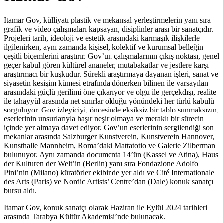
Itamar Gov, külliyatı plastik ve mekansal yerleştirmelerin yanı sıra
grafik ve video çalışmaları kapsayan, disiplinler arası bir sanatçıdır.
Projeleri tarih, ideoloji ve estetik arasındaki karmaşık ilişkilerle
ilgilenirken, aynı zamanda kişisel, kolektif ve kurumsal belleğin
çeşitli biçemlerini araştırır. Gov’un çalışmalarının çıkış noktası, genel
geçer kabul gören kültürel ananeler, mutabakatlar ve jestlere karşı
araştırmacı bir kuşkudur. Sürekli araştırmaya dayanan işleri, sanat ve
siyasetin kesişim kümesi etrafında dönerken bilinen ile varsayılan
arasındaki güçlü gerilimi öne çıkarıyor ve olgu ile gerçekdışı, realite
ile tahayyül arasında net sınırlar olduğu yönündeki her türlü kabulü
sorguluyor. Gov izleyiciyi, öncesinde eksiksiz bir tablo sunmaksızın,
eserlerinin unsurlarıyla haşır neşir olmaya ve meraklı bir sürecin
içinde yer almaya davet ediyor. Gov’un eserlerinin sergilendiği son
mekanlar arasında Salzburger Kunstverein, Kunstverein Hannover,
Kunsthalle Mannheim, Roma’daki Mattatotio ve Galerie Zilberman
bulunuyor. Aynı zamanda documenta 14’ün (Kassel ve Atina), Haus
der Kulturen der Welt’in (Berlin) yanı sıra Fondazione Adolfo
Pini’nin (Milano) küratörler ekibinde yer aldı ve Cité Internationale
des Arts (Paris) ve Nordic Artists’ Centre’dan (Dale) konuk sanatçı
bursu aldı.
Itamar Gov, konuk sanatçı olarak Haziran ile Eylül 2024 tarihleri
arasında Tarabya Kültür Akademisi’nde bulunacak.