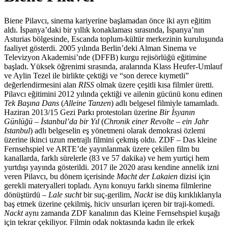
Biene Pilavcı, sinema kariyerine başlamadan önce iki ayrı eğitim
aldı. İspanya’daki bir yıllık konaklaması sırasında, İspanya’nın
Asturias bölgesinde, Escanda toplum-kültür merkezinin kuruluşunda
faaliyet gösterdi. 2005 yılında Berlin’deki Alman Sinema ve
Televizyon Akademisi’nde (DFFB) kurgu rejisörlüğü eğitimine
başladı. Yüksek öğrenimi sırasında, aralarında Klass Heufer-Umlauf
ve Aylin Tezel ile birlikte çektiği ve “son derece kıymetli”
değerlendirmesini alan
RISS
olmak üzere çeşitli kısa filmler üretti.
Pilavcı eğitimini 2012 yılında çektiği ve ailenin gücünü konu edinen
Tek Başına Dans
(
Alleine Tanzen
) adlı belgesel filmiyle tamamladı.
Haziran 2013/15 Gezi Parkı protestoları üzerine
Bir İsyanın
Günlüğü – İstanbul’da bir Yıl
(
Chronik einer Revolte – ein Jahr
Istanbul
) adlı belgeselin eş yönetmeni olarak demokrasi özlemi
üzerine ikinci uzun metrajlı filmini çekmiş oldu. ZDF – Das kleine
Fernsehspiel ve ARTE’de yayınlanmak üzere çekilen film bu
kanallarda, farklı sürelerle (83 ve 57 dakika) ve hem yurtiçi hem
yurtdışı yayında gösterildi. 2017 ile 2020 arası kendine annelik izni
veren Pilavcı, bu dönem içerisinde
Macht der Lakaien
dizisi için
gerekli materyalleri topladı. Aynı konuyu farklı sinema filmlerine
dönüştürdü –
Lale sucht
bir suç-gerilim,
Nackt
ise düş kırıklıklarıyla
baş etmek üzerine çekilmiş, hiciv unsurları içeren bir traji-komedi.
Nackt
aynı zamanda ZDF kanalının das Kleine Fernsehspiel kuşağı
için tekrar çekiliyor. Filmin odak noktasında kadın ile erkek