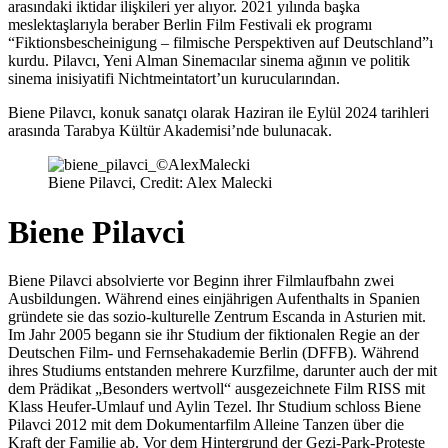
arasındaki iktidar ilişkileri yer alıyor. 2021 yılında başka
meslektaşlarıyla beraber Berlin Film Festivali ek programı
“Fiktionsbescheinigung – filmische Perspektiven auf Deutschland”ı
kurdu. Pilavcı, Yeni Alman Sinemacılar sinema ağının ve politik
sinema inisiyatifi Nichtmeintatort’un kurucularından.
Biene Pilavcı, konuk sanatçı olarak Haziran ile Eylül 2024 tarihleri
arasında Tarabya Kültür Akademisi’nde bulunacak.
Biene Pilavci, Credit: Alex Malecki
Biene Pilavci
Biene Pilavci absolvierte vor Beginn ihrer Filmlaufbahn zwei
Ausbildungen. Während eines einjährigen Aufenthalts in Spanien
gründete sie das sozio-kulturelle Zentrum Escanda in Asturien mit.
Im Jahr 2005 begann sie ihr Studium der fiktionalen Regie an der
Deutschen Film- und Fernsehakademie Berlin (DFFB). Während
ihres Studiums entstanden mehrere Kurzfilme, darunter auch der mit
dem Prädikat „Besonders wertvoll“ ausgezeichnete Film RISS mit
Klass Heufer-Umlauf und Aylin Tezel. Ihr Studium schloss Biene
Pilavci 2012 mit dem Dokumentarfilm Alleine Tanzen über die
Kraft der Familie ab. Vor dem Hintergrund der Gezi-Park-Proteste