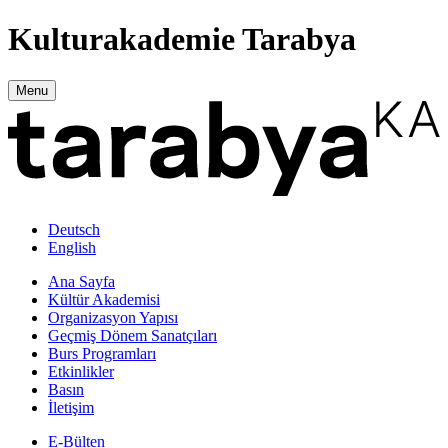
Kulturakademie Tarabya
Menu
Deutsch
English
Ana Sayfa
Kültür Akademisi
Organizasyon Yapısı
Geçmiş Dönem Sanatçıları
Burs Programları
Etkinlikler
Basın
İletişim
E-Bülten