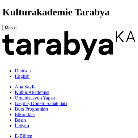
Kulturakademie Tarabya
Menu
Deutsch
English
Ana Sayfa
Kültür Akademisi
Organizasyon Yapısı
Geçmiş Dönem Sanatçıları
Burs Programları
Etkinlikler
Basın
İletişim
E-Bülten